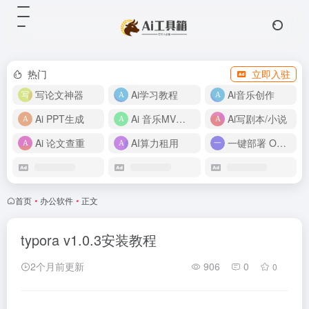
热门
立即入驻
写论文神器
Ai学习教程
Ai音乐创作
Ai PPT生成
Ai 音乐MV制作
Ai写剧本/小说
Ai 论文查重
AI算力租用
一键部署 OpenClaw
首页
•
办公软件
•
正文
typora v1.0.3安装教程
2个月前更新
906
0
0