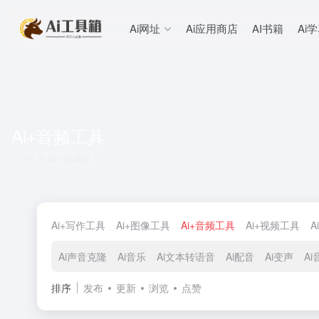
Ai网址
Ai应用商店
AI书籍
Ai
Ai+音频工具
共 241 篇网址
Ai+写作工具
Ai+图像工具
Ai+音频工具
Ai+视频工具
A
Ai声音克隆
Ai音乐
Ai文本转语音
Ai配音
Ai变声
A
排序
发布
更新
浏览
点赞