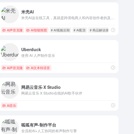
米壳AI
米壳AI这在线工具，真就是跨境电商人和内容创作者的及时雨，主打让你彻底告别繁琐的视频剪辑和语言转换。不谈虚的功能堆砌，人家核心就三招：超利落地干掉主流平台视频水印，神速生成多语言商品解说视频，外加智能翻译还能保留原声或换角色配音。尤其让人拍大腿的是，浏览器里一路点下去就行，连个额外插件都不用你装，绝对真香。
Ai声音克隆
AI智能抠图
# AI视频后期
# AI配音
# 商品解说视频
Uberduck
使用 AI 人声制作音乐
Ai声音克隆
Ai文本转语音
网易云音乐·X Studio
网易云音乐·X Studio在线的AI歌手伙伴
Ai音乐
呱呱有声-制作平台
全流程AI+人工协同的有声制作引擎