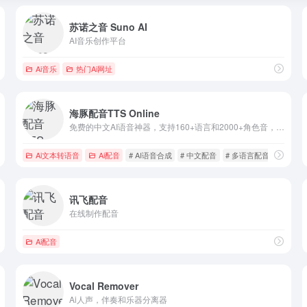
苏诺之音 Suno AI
AI音乐创作平台
Ai音乐
热门Ai网址
海豚配音TTS Online
免费的中文AI语音神器，支持160+语言和2000+角色音，做视频、搞教学、玩二创都轻松拿捏！
Ai文本转语音
Ai配音
# AI语音合成
# 中文配音
# 多语言配音
讯飞配音
在线制作配音
Ai配音
Vocal Remover
Ai人声，伴奏和乐器分离器