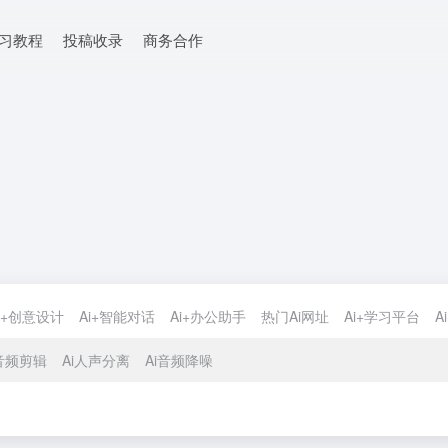
学习教程
投稿收录
商务合作
i+创意设计
Ai+智能对话
Ai+办公助手
热门Ai网址
Ai+学习平台
A
i音频剪辑
Ai人声分离
Ai音频降噪