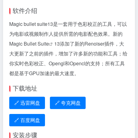
软件介绍
Magic bullet suite13是一套用于色彩校正的工具，可以
为电影或视频制作人提供所需的电影配色效果。新的
Magic Bullet Suite
13添加了新的Renoiser插件，大
大更新了之前的插件，增加了许多新的功能和工具；给
你实时色彩校正、Opengl和Opencl的支持；所有工具
都是基于GPU加速的最大速度。
下载地址
🔗 迅雷网盘
🔗 夸克网盘
🔗 百度网盘
安装步骤