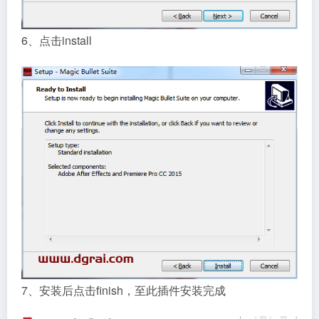
6、点击install
7、安装后点击finish，至此插件安装完成