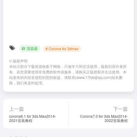
【犀牛插件VR渲染器下载】
Chaos Enscape 3D
VRay 6.0002 for Rhino 6-8安
4.0.1.48+离线材质库免费下载
装教程
与安装教程
渲染器
# VRay for Rhino
渲染器
# Enscape for Sketchup
2个月前
2个月前