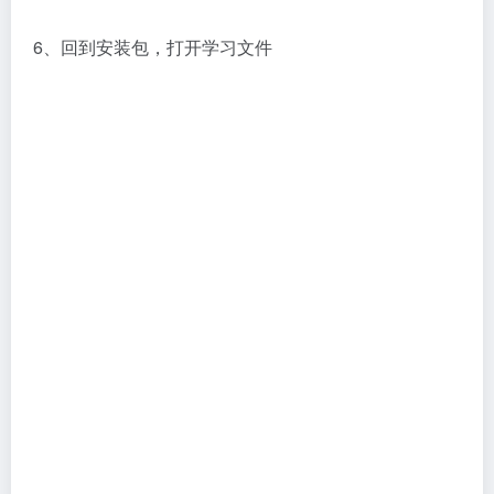
7、复制这两个文件
8、按路径打开待学习的文件夹C:\Program
Files\Corona\Corona Renderer for 3ds