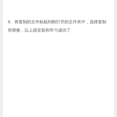
渲染器
# Corona for 3dmax
©
版权声明
本站大部分下载资源收集于网络，只做学习和交流使用，版权归原作者所
有。若您需要使用非免费的软件或服务，请购买正版授权并合法使用。本
站发布的内容若侵犯到您的权益，请联系(www.17txb@qq.com)站长删
除，我们将及时处理。
上一篇
下一篇
corona6.1 for 3ds Max2014-
Corona7.0 for 3ds Max2014-
2021安装教程
2022安装教程
相关文章