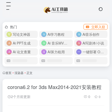
热门
立即入驻
写论文神器
Ai学习教程
Ai音乐创作
Ai PPT生成
Ai 音乐MV制作
Ai写剧本/小说
Ai 论文查重
AI算力租用
一键部署 OpenClaw
首页
•
渲染器
•
正文
corona6.2 for 3ds Max2014-2021安装教程
2个月前更新
0
0