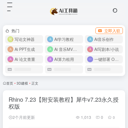
热门
立即入驻
写论文神器
Ai学习教程
Ai音乐创作
Ai PPT生成
Ai 音乐MV制作
Ai写剧本/小说
Ai 论文查重
AI算力租用
一键部署 OpenClaw
首页
•
3D建模
•
正文
Rhino 7.23【附安装教程】犀牛v7.23永久授
权版
2个月前更新
1,013
0
0