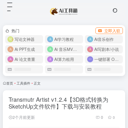
热门
立即入驻
写论文神器
Ai学习教程
Ai音乐创作
Ai PPT生成
Ai 音乐MV制作
Ai写剧本/小说
Ai 论文查重
AI算力租用
一键部署 OpenClaw
首页
•
工具插件
•
正文
Transmutr Artist v1.2.4【3D格式转换为
SketchUp文件软件】下载与安装教程
2个月前更新
0
0