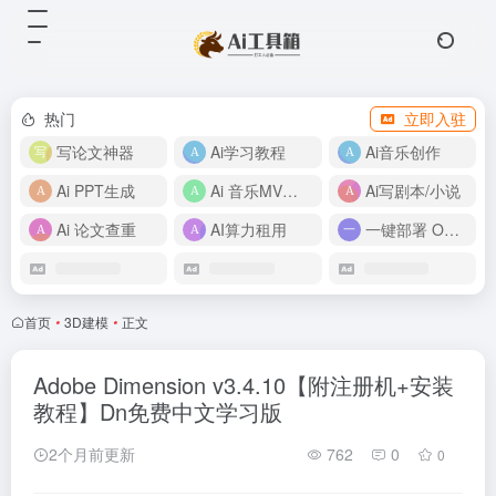
热门
立即入驻
写论文神器
Ai学习教程
Ai音乐创作
Ai PPT生成
Ai 音乐MV制作
Ai写剧本/小说
Ai 论文查重
AI算力租用
一键部署 OpenClaw
首页
•
3D建模
•
正文
Adobe Dimension v3.4.10【附注册机+安装
教程】Dn免费中文学习版
2个月前更新
762
0
0