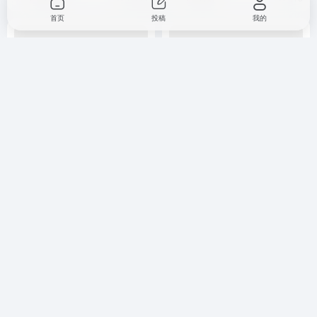
首页
投稿
我的
Marvelous Designer 2025企
Golden Software Surfer 20安
业版中文版下载与安装教程
装教程
3D建模
# Marvelous Designer
3D建模
# Golden Software Surfer
5个月前
281
2个月前
684