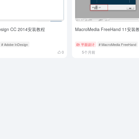
Design CC 2014安装教程
MacroMedia FreeHand 11安装
# Adobe InDesign
平面设计
# MacroMedia FreeHand
0
5个月前