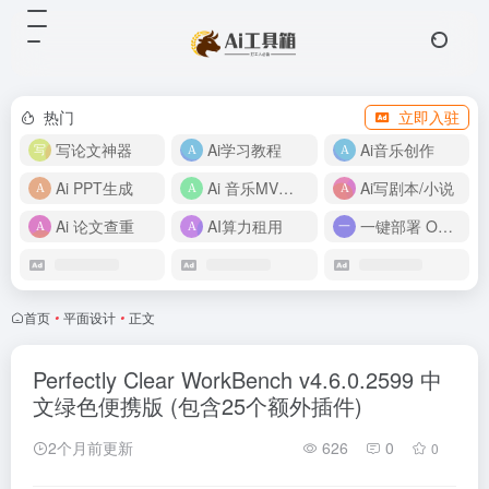
热门
立即入驻
写论文神器
Ai学习教程
Ai音乐创作
Ai PPT生成
Ai 音乐MV制作
Ai写剧本/小说
Ai 论文查重
AI算力租用
一键部署 OpenClaw
首页
•
平面设计
•
正文
Perfectly Clear WorkBench v4.6.0.2599 中
文绿色便携版 (包含25个额外插件)
2个月前更新
626
0
0