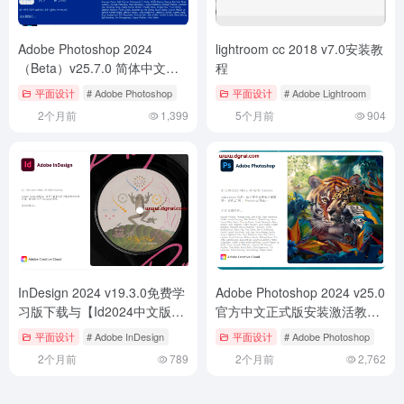
Adobe Photoshop 2024
lightroom cc 2018 v7.0安装教
（Beta）v25.7.0 简体中文免
程
安装版下载与ps2024使用教程
平面设计
# Adobe Photoshop
平面设计
# Adobe Lightroom
2个月前
1,399
5个月前
904
InDesign 2024 v19.3.0免费学
Adobe Photoshop 2024 v25.0
习版下载与【Id2024中文版】
官方中文正式版安装激活教程
安装教程
附下载地址
平面设计
# Adobe InDesign
平面设计
# Adobe Photoshop
2个月前
789
2个月前
2,762