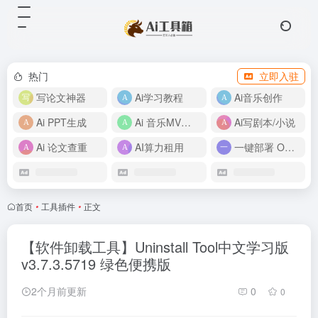
热门
立即入驻
写论文神器
Ai学习教程
Ai音乐创作
Ai PPT生成
Ai 音乐MV制作
Ai写剧本/小说
Ai 论文查重
AI算力租用
一键部署 OpenClaw
首页
•
工具插件
•
正文
【软件卸载工具】Uninstall Tool中文学习版
v3.7.3.5719 绿色便携版
2个月前更新
0
0