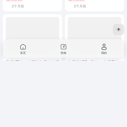
2个月前
2个月前
首页
投稿
我的
家庭KTV–一款可以免费在电视
电视家APP “没了”！电视看来
上K歌的软件
要积灰了！
Android
# TV软件
Android
2个月前
3年前