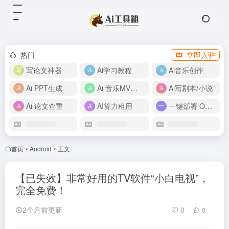
热门
立即入驻
写论文神器
Ai学习教程
Ai音乐创作
Ai PPT生成
Ai 音乐MV制作
Ai写剧本/小说
Ai 论文查重
AI算力租用
一键部署 OpenClaw
首页
•
Android
•
正文
【已失效】非常好用的TV软件“小白电视”，
完全免费！
2个月前更新
0
0