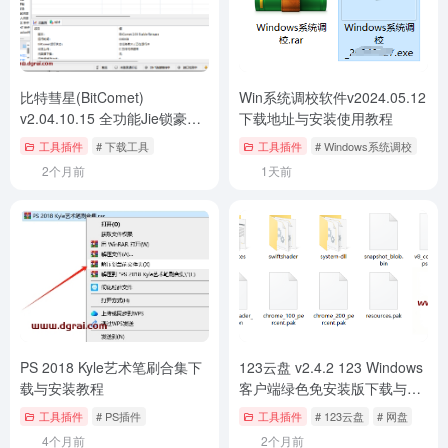
比特彗星(BitComet)
Win系统调校软件v2024.05.12
v2.04.10.15 全功能Jie锁豪华
下载地址与安装使用教程
版绿色版–老牌国产BT下载软
工具插件
# 下载工具
工具插件
# Windows系统调校
件
2个月前
1天前
PS 2018 Kyle艺术笔刷合集下
123云盘 v2.4.2 123 Windows
载与安装教程
客户端绿色免安装版下载与使
用教程
工具插件
# PS插件
工具插件
# 123云盘
# 网盘
4个月前
2个月前