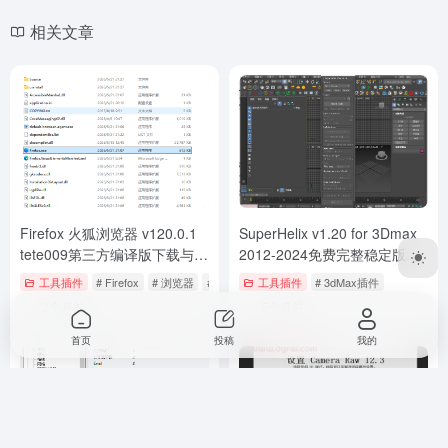
Firefox 火狐浏览器 v120.0.1
SuperHelix v1.20 for 3Dmax
tete009第三方编译版下载与安
2012-2024免费完整稳定版下
装使用教程
载与安装教程
工具插件
# Firefox
# 浏览器
# 火狐浏览器
工具插件
# 3dMax插件
2个月前
5个月前
首页
投稿
我的
犀牛珠宝插件：RhinoGOLD
Adobe
4.0中文版下载与安装教程
CameraRaw12.3【Raw格式
图像PS插件】安装教程
工具插件
# Rhino插件
工具插件
# Adobe Camera Raw