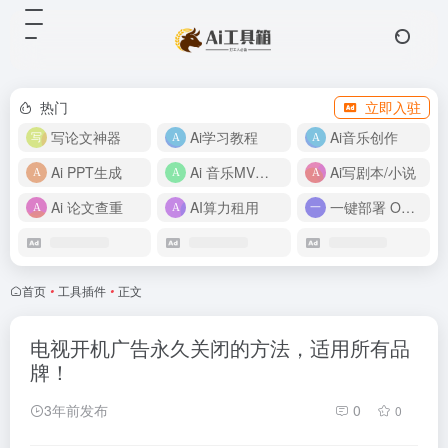
热门
立即入驻
写论文神器
Ai学习教程
Ai音乐创作
Ai PPT生成
Ai 音乐MV制作
Ai写剧本/小说
Ai 论文查重
AI算力租用
一键部署 OpenClaw
首页
•
工具插件
•
正文
电视开机广告永久关闭的方法，适用所有品
牌！
3年前发布
0
0