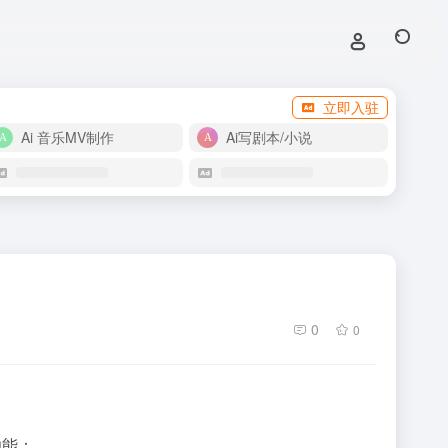
立即入驻
Ai 音乐MV制作
Ai写剧本/小说
0
0
功能：