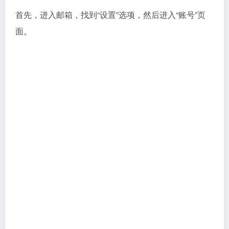
该功能已启动，因此请点击“继续获取授权码”按钮以进
行后续操作。
接着进入到短信验证，微信扫一下二维码即快速发放短