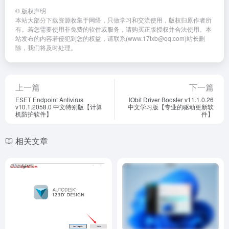
MultiScatter v1.615 for
zTasker–一款超级好用的自动
3dmax 2016-2021下载地址与
化任务执行工具
安装教程
工具插件
# 3dMax插件
工具插件
# 其他工具/插件
2个月前
280
2个月前
906
Copyright © 2023
打工人Ai工具箱
桂ICP备2023002501号-1