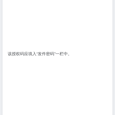
发送模式：用户可以选择单张发送或累计十张后一次性
发送。
图片质量：请选择“原画”以获取高清画质。
截图频率：用户可自行选择以秒、分钟或小时为单位进
行截图。
请自行选择保存截图的路径。