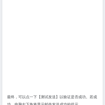
最后要记得点【保存】
如果需要设置开机启动，那么，我们可以把软件拖入到
“C:\ProgramData\Microsoft\Windows\Start
Menu\Programs\StartUp”中即可。
如需关闭，进入任务管理器，找到“GGSP.exe”进程并结