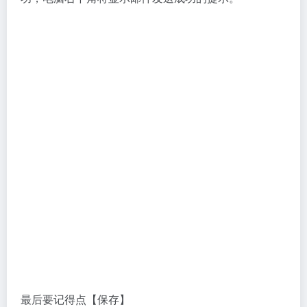
束程序。
下载地址
🔗 迅雷网盘
🔗 夸克网盘
🔗 百度网盘
工具插件
# 其他工具/插件
©
版权声明
本站大部分下载资源收集于网络，只做学习和交流使用，版权归原作者所
有。若您需要使用非免费的软件或服务，请购买正版授权并合法使用。本
站发布的内容若侵犯到您的权益，请联系(www.17txb@qq.com)站长删
除，我们将及时处理。
上一篇
下一篇
ESET Endpoint Antivirus
IObit Driver Booster v11.1.0.26