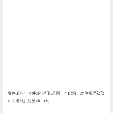
下面我将以QQ邮箱为例，向大家展示如何获取发件密
码。
首先，进入邮箱，找到“设置”选项，然后进入“账号”页
面。