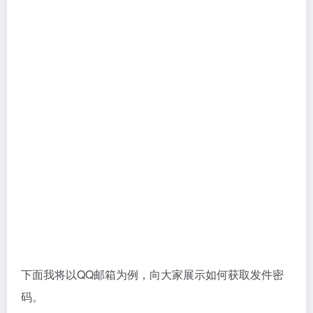
请向下滚动，直至找到
“POP3/IMAP/SMTP/Exchange/CardDAV/CalDAV服务”
这一选项。如果该选项尚未启用，请务必启用。