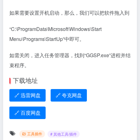
v10.1.2058.0 中文特别版【计算
中文学习版【专业的驱动更新软
机防护软件】
件】
相关文章
Autodesk 123D Design
Seelen UI–一款为Windows
V2.2.11【三维CAD软件】汉
11/10用户量身打造的免费开
化特别版安装教程
源桌面美化工具（秒变mac桌
工具插件
# Autodesk 123D Design
工具插件
# 系统工具
面）
2个月前
1,060
2个月前
547