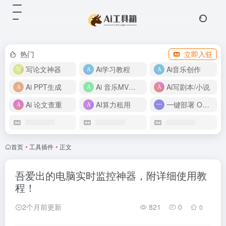
热门
立即入驻
写论文神器
Ai学习教程
Ai音乐创作
Ai PPT生成
Ai 音乐MV制作
Ai写剧本/小说
Ai 论文查重
AI算力租用
一键部署 OpenClaw
首页
•
工具插件
•
正文
吾爱出的电脑实时监控神器，附详细使用教
程！
2个月前更新
821
0
0