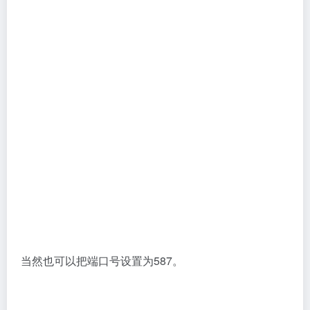
当然也可以把端口号设置为587。
发件邮箱与收件邮箱可以是同一个邮箱，发件密码获取
的步骤就比较繁琐一些。