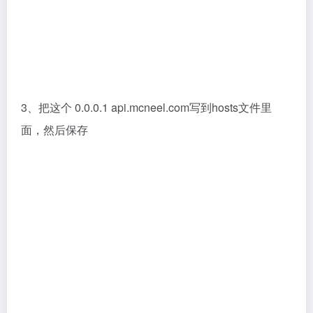
4、回到安装包文件夹，双击rhino_zh-
cn_7.20.22193.09001.exe，开始安装
5、点击齿轮