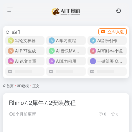
热门
立即入驻
写论文神器
Ai学习教程
Ai音乐创作
Ai PPT生成
Ai 音乐MV制作
Ai写剧本/小说
Ai 论文查重
AI算力租用
一键部署 OpenClaw
首页
•
3D建模
•
正文
Rhino7.2犀牛7.2安装教程
2个月前更新
0
0