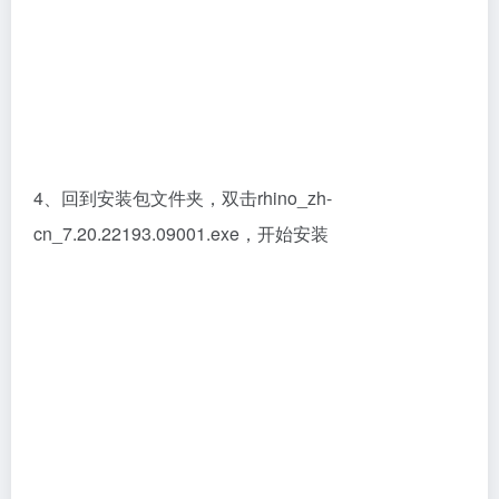
6、根据需要修改软件的安装位置，不要勾选自动更新
和发送匿名安装统计到McNeel，然后点击安装
7、等待安装