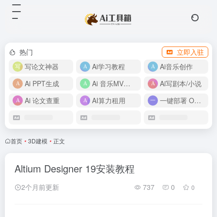
热门
立即入驻
写论文神器
Ai学习教程
Ai音乐创作
Ai PPT生成
Ai 音乐MV制作
Ai写剧本/小说
Ai 论文查重
AI算力租用
一键部署 OpenClaw
首页
•
3D建模
•
正文
Altium Designer 19安装教程
2个月前更新
737
0
0