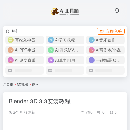
热门
立即入驻
写论文神器
Ai学习教程
Ai音乐创作
Ai PPT生成
Ai 音乐MV制作
Ai写剧本/小说
Ai 论文查重
AI算力租用
一键部署 OpenClaw
首页
•
3D建模
•
正文
Blender 3D 3.3安装教程
2个月前更新
790
0
0