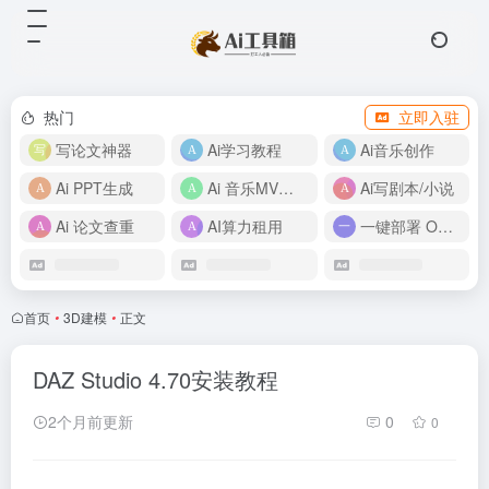
热门
立即入驻
写论文神器
Ai学习教程
Ai音乐创作
Ai PPT生成
Ai 音乐MV制作
Ai写剧本/小说
Ai 论文查重
AI算力租用
一键部署 OpenClaw
首页
•
3D建模
•
正文
DAZ Studio 4.70安装教程
2个月前更新
0
0