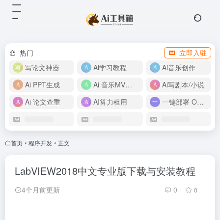
热门
立即入驻
写论文神器
Ai学习教程
Ai音乐创作
Ai PPT生成
Ai 音乐MV制作
Ai写剧本/小说
Ai 论文查重
AI算力租用
一键部署 OpenClaw
首页
•
程序开发
•
正文
LabVIEW2018中文专业版下载与安装教程
4个月前更新
0
0