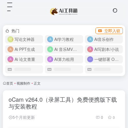
热门
立即入驻
写论文神器
Ai学习教程
Ai音乐创作
Ai PPT生成
Ai 音乐MV制作
Ai写剧本/小说
Ai 论文查重
AI算力租用
一键部署 OpenClaw
首页
•
视频制作
•
正文
oCam v264.0（录屏工具）免费便携版下载
与安装教程
5个月前更新
0
0