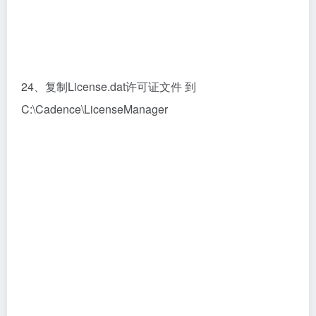
25、点击Browse选择刚才复制的License.dat许可证文
件路径，点击Next