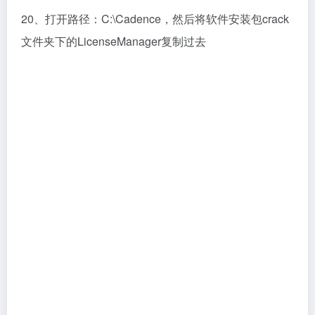
21、打开LicenseManager文件夹，双击运行
LicenseManagerPubKey.bat