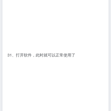
工业设计
# Cadence
©
版权声明
本站大部分下载资源收集于网络，只做学习和交流使用，版权归原作者所