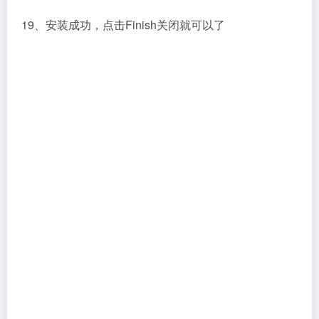
20、打开路径：C:\Cadence，然后将软件安装包crack
文件夹下的LicenseManager复制过去