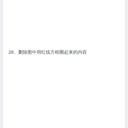
29、运行C:CadenceLicenseManager中的lmtools.exe
程序