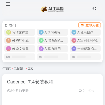
热门
立即入驻
写论文神器
Ai学习教程
Ai音乐创作
Ai PPT生成
Ai 音乐MV制作
Ai写剧本/小说
Ai 论文查重
AI算力租用
一键部署 OpenClaw
首页
•
工业设计
•
正文
Cadence17.4安装教程
2个月前更新
0
0