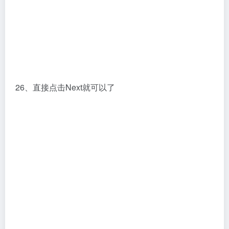
27、用记事本打开C:CadenceLicenseManager中的
License.dat