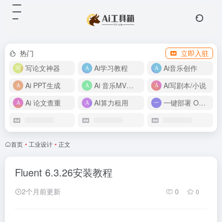
热门
立即入驻
写论文神器
Ai学习教程
Ai音乐创作
Ai PPT生成
Ai 音乐MV制作
Ai写剧本/小说
Ai 论文查重
AI算力租用
一键部署 OpenClaw
首页
•
工业设计
•
正文
Fluent 6.3.26安装教程
2个月前更新
0
0