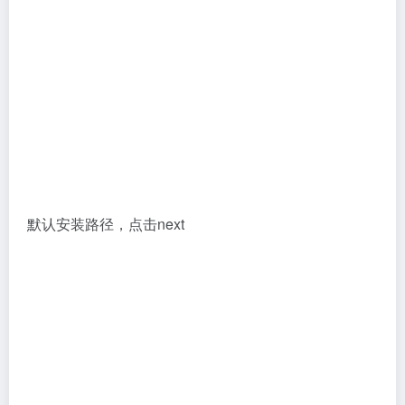
回到安装包，打开“LEGEND”文件夹，将其内的
“license.dat”许可证文件复制粘贴到软件
安装目录
下
的“license”文件夹内。