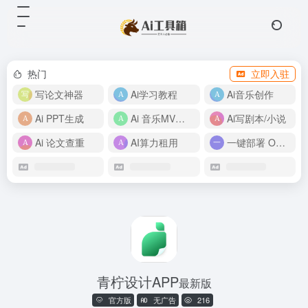
热门
立即入驻
写论文神器
Ai学习教程
Ai音乐创作
Ai PPT生成
Ai 音乐MV制作
Ai写剧本/小说
Ai 论文查重
AI算力租用
一键部署 OpenClaw
青柠设计APP
最新版
官方版
无广告
216