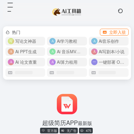
热门
立即入驻
写论文神器
Ai学习教程
Ai音乐创作
Ai PPT生成
Ai 音乐MV制作
Ai写剧本/小说
Ai 论文查重
AI算力租用
一键部署 OpenClaw
超级简历APP
最新版
官方版
无广告
475