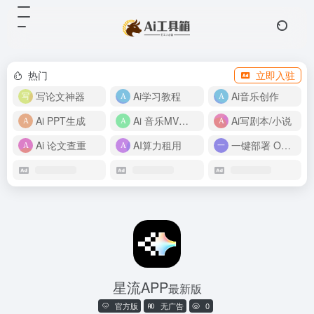
热门
立即入驻
写论文神器
Ai学习教程
Ai音乐创作
Ai PPT生成
Ai 音乐MV制作
Ai写剧本/小说
Ai 论文查重
AI算力租用
一键部署 OpenClaw
星流APP
最新版
官方版
无广告
0