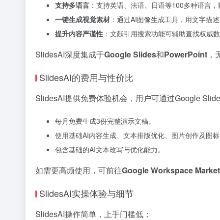
支持多语言
：支持英语、法语、日语等100多种语言
一键生成视觉素材
：通过AI图像生成工具，用文字描
提升内容严谨性
：文献引用搜索功能可辅助查找权威数
SlidesAI深度集成于
Google Slides
和
PowerPoint
，
SlidesAI的费用与性价比
SlidesAI提供免费体验机会，用户可通过Google S
每月免费生成3份完整演示文稿。
使用基础AI内容生成、文本排版优化、图片创作及图
包含基础的AI文本改写与优化能力。
如需更高频使用，可前往
Google Workspace Market
SlidesAI实操体验与细节
SlidesAI操作简单，上手门槛低：