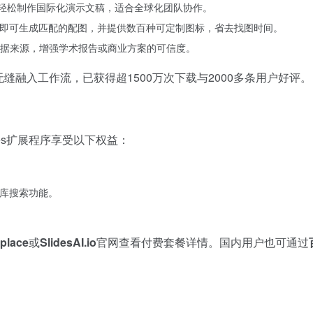
，轻松制作国际化演示文稿，适合全球化团队协作。
述即可生成匹配的配图，并提供数百种可定制图标，省去找图时间。
据来源，增强学术报告或商业方案的可信度。
无缝融入工作流，已获得超1500万次下载与2000多条用户好评。
lides扩展程序享受以下权益：
标库搜索功能。
place
或
SlidesAI.io
官网查看付费套餐详情。国内用户也可通过