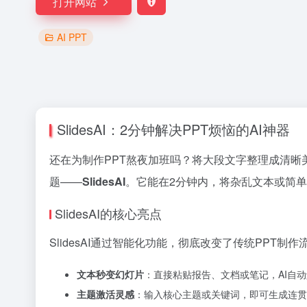
打开网站
AI PPT
SlidesAI：2分钟解决PPT烦恼的AI神器
还在为制作PPT熬夜加班吗？将大段文字整理成清晰
题——
SlidesAI
。它能在2分钟内，将杂乱文本或简
SlidesAI的核心亮点
SlidesAI通过智能化功能，彻底改变了传统PPT制作
文本秒变幻灯片
：直接粘贴报告、文档或笔记，AI自
主题激活灵感
：输入核心主题或关键词，即可生成连贯