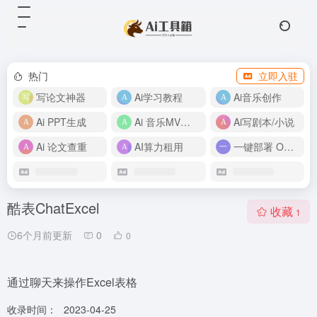
热门
立即入驻
写论文神器
Ai学习教程
Ai音乐创作
Ai PPT生成
Ai 音乐MV制作
Ai写剧本/小说
Ai 论文查重
AI算力租用
一键部署 OpenClaw
酷表ChatExcel
收藏
1
6个月前更新
0
0
通过聊天来操作Excel表格
收录时间：
2023-04-25