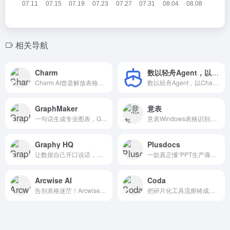
相关导航
Charm
数以轻舟Agent，以Chat方式进行Excel数据处理
Charm AI曾是解放表格噩梦的高效智能帮手，现已停止服务
数以轻舟Agent，以Chat方式处理Excel，支持对话式数据清洗、智能汇总与透视分析，本地大模型驱动，兼顾效率与数据安全。
GraphMaker
意表
一句话生成专业图表，GraphMaker用AI定义数据表达新方式
意表Windows表格识别神器让数据提取轻松自如
Graphy HQ
Plusdocs
让数据自己开口说话，团队决策效率飙升90%
一款真正懂“PPT生产痛苦”的AI辅助利器，从构思到设计再到协作更新流畅搞定。
Arcwise AI
Coda
告别表格迷茫！Arcwise用AI在Google Sheets里打造你的私人数据分析师
把碎片化工具流熔铸成智能工作流，Coda重新定义团队协作边界