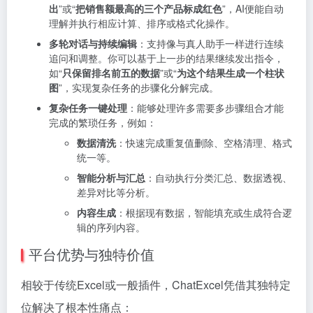
出
”或“
把销售额最高的三个产品标成红色
”，AI便能自动
理解并执行相应计算、排序或格式化操作。
多轮对话与持续编辑
：支持像与真人助手一样进行连续
追问和调整。你可以基于上一步的结果继续发出指令，
如“
只保留排名前五的数据
”或“
为这个结果生成一个柱状
图
”，实现复杂任务的步骤化分解完成。
复杂任务一键处理
：能够处理许多需要多步骤组合才能
完成的繁琐任务，例如：
数据清洗
：快速完成重复值删除、空格清理、格式
统一等。
智能分析与汇总
：自动执行分类汇总、数据透视、
差异对比等分析。
内容生成
：根据现有数据，智能填充或生成符合逻
辑的序列内容。
平台优势与独特价值
相较于传统Excel或一般插件，ChatExcel凭借其独特定
位解决了根本性痛点：