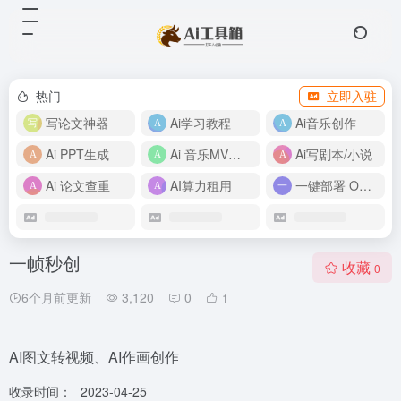
热门
立即入驻
写论文神器
Ai学习教程
Ai音乐创作
Ai PPT生成
Ai 音乐MV制作
Ai写剧本/小说
Ai 论文查重
AI算力租用
一键部署 OpenClaw
一帧秒创
收藏
0
6个月前更新
3,120
0
1
AI图文转视频、AI作画创作
收录时间：
2023-04-25