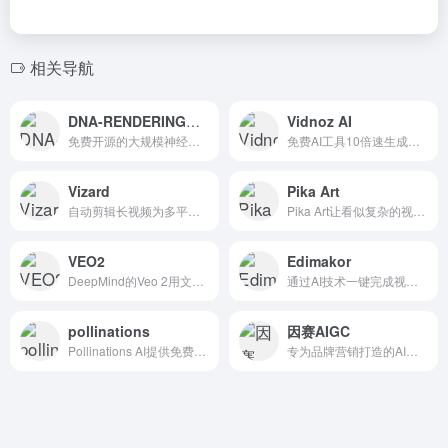
相关导航
DNA-RENDERING数字人库
Vidnoz AI
免费开源的大规模神经演员渲染数据库，驱动下一代数字人研究
免费AI工具10倍速生成专业级营销视频
Vizard
Pika Art
自动剪辑长视频为多平台爆款短片的AI工具
Pika Art让看似复杂的视频创作变得触手可及，特别是其惊艳的对象级控制功能。
VEO2
Edimakor
DeepMind的Veo 2用文本/图像生成超写实电影级视频，技术领先行业
通过AI技术一键完成视频从录制、翻译、剪辑到生成带字幕成片的完整流程。
pollinations
因赛AIGC
Pollinations AI提供免费开源图像文本音频生成服务无登录隐私优先
专为品牌营销打造的AI工具InsightGPT，免费提供营销洞察与创意内容生成的全链路解决方案。