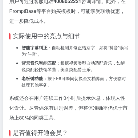
用户可通过客服电话
4008052221
咨询详情。此外，在
PromptBase等平台购买模板时，可能享受联动优惠，
进一步降低成本。
实际使用中的亮点与细节
智能字幕纠正
：自动检测并修正错别字，如将“抖音”误写
为“斗音”。
背景音乐智能匹配
：根据视频类型自动适配音乐，如解
说类配轻快钢琴曲，美食类配爵士乐。
老板键功能
：按下F8可瞬间切换至文档界面，方便临时
处理其他事务。
系统还会在用户连续工作3小时后提示休息，体现人性
化设计。尽管偶尔有识别误差，但整体准确率仍优于市
场上80%的同类工具。
是否值得开通会员？