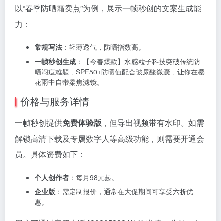
以“春季防晒霜卖点”为例，展示一帧秒创的文案生成能
力：
常规写法
：轻薄透气，防晒指数高。
一帧秒创生成
：【今春爆款】水感粒子科技突破传统防
晒闷痘难题，SPF50+防晒值配合玻尿酸微囊，让你在樱
花雨中自带柔焦滤镜。
价格与服务详情
一帧秒创提供
免费体验版
，但导出视频带有水印。如需
解锁高清下载及专属数字人等高级功能，则需要开通会
员。具体资费如下：
个人创作者
：每月98元起。
企业版
：需定制报价，通常在大促期间可享受六折优
惠。