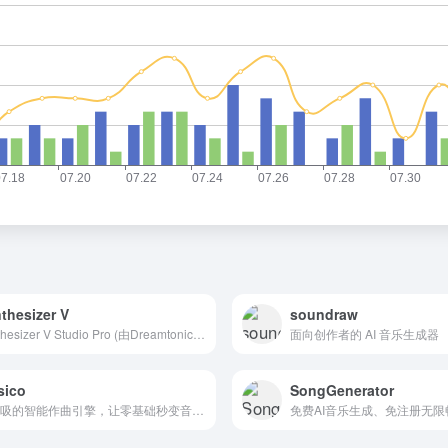
thesizer V
soundraw
Synthesizer V Studio Pro (由Dreamtonics株式会社开发) 是一款革命性的AI人声合成软件，它把近乎未来主义的逼真歌声创作能力直接塞进了音乐制作人的工作流里。区别于传统工具，它所实现的人类级别自然度与极速处理能力，直接解决了虚拟歌手领域音质生硬和效率低下的核心痛点。不论你是独立音乐人还是专业制作人，想要创作...
面向创作者的 AI 音乐生成器
sico
SongGenerator
会呼吸的智能作曲引擎，让零基础秒变音乐魔法师