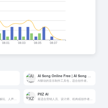
AI Song Online Free | AI Song Generator & AI Music generator
AI驱动的音乐制作工具包，适合创作者。
PXZ AI
免费AI音乐生成、免注册无限畅玩、人声伴奏一键分离——这就是SongGenerator.io的核心魔法
最适合营销人员、设计师、机构或创作者——pxz.ai通过智能视觉内容增强您的叙事能力。