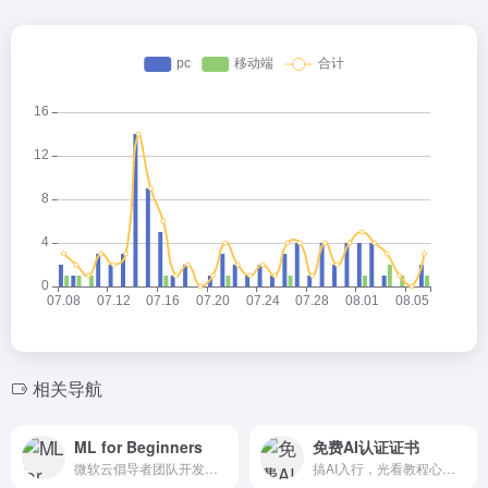
相关导航
ML for Beginners
免费AI认证证书
微软云倡导者团队开发的一个面向初学者的机器学习课程项目
搞AI入行，光看教程心里没底？证书才是硬通货！但动辄几千块的培训费让人肉疼...好消息是，科大讯飞的AI大学堂（aidaxue.com）成了不少人的新选择，它主打“学练结合+专业认证”，尤其那块闪着光的Prompt工程师证书，真就零成本拿？今天我带你扒个明白。