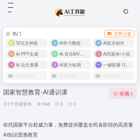
热门
立即入驻
写论文神器
Ai学习教程
Ai音乐创作
Ai PPT生成
Ai 音乐MV制作
Ai写剧本/小说
Ai 论文查重
AI算力租用
一键部署 OpenClaw
国家智慧教育-AI通识课
收藏
0
7个月前发布
548
0
0
依托国家平台权威力量，免费提供覆盖全民各阶段的高质量
AI知识普惠教育