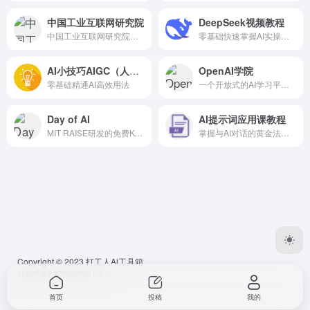
中国工业互联网研究院
DeepSeek视频教程
中国工业互联网研究院（China Industrial Internet Research Institute）是中国在工业互联网领域的重要研究与服务平台，致力于推动制造业数字化转型、智能化升级和网络化协同，助力新型工业化发展。以下是其核心信息的综合介绍： 1. 机构定位与使命 定位：作为国家级工业互联网研究机构，研究院聚焦政策研究、标准...
零基础快速掌握AI实操技巧
AI小技巧AIGC（人工智能）视频教程
OpenAI学院
零基础精通AI高效用法
一个开放式的AI学习平台，结合专家、社区和实战活动，为开发者到普通人提供免费AI技能提升
Day of AI
AI提示词应用课教程
MIT RAISE研发的免费K-12人工智能素养平台，提供互动课程、教师培训及学校AI政策支持，助力师生零门槛掌握未来科技。
掌握与AI对话的黄金法则，职场副业效率翻倍
Copyright © 2023
打工人Ai工具箱
桂ICP备2023002501号-1
首页
投稿
我的