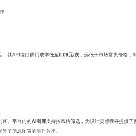
理
。其API接口调用成本低至
0.06元/次
，远低于市场常见价格，
到账。平台内的
AI图库
支持按风格筛选，为设计灵感搜寻提供了
提升了信息图表的制作效率。