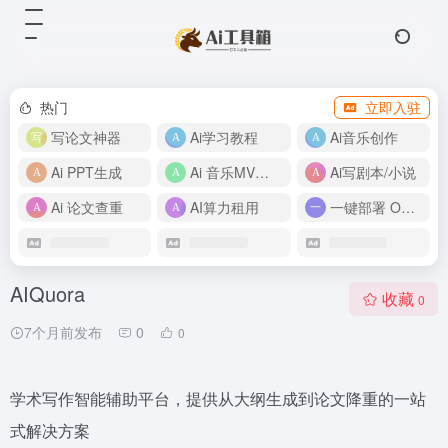
热门
立即入驻
写论文神器
Ai学习教程
Ai音乐创作
Ai PPT生成
Ai 音乐MV制作
Ai写剧本/小说
Ai 论文查重
AI算力租用
一键部署 OpenClaw
AIQuora
收藏
0
7个月前发布
0
0
学术写作智能辅助平台，提供从大纲生成到论文降重的一站
式解决方案