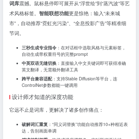
词库
震撼。鼠标悬停即可展开从“浮世绘”到“蒸汽波”等艺
术风格标签。
智能联想功能
更是惊艳：输入“未来城
市”，自动推荐“霓虹光污染”、“全息投影广告”等精准细
节词。
三秒生成专业指令
：在对话框中选取风格与元素标签，
自动生成带权重符号的完整prompt
中英双语无缝切换
：直接输入中文关键词即可获得准确
英文翻译，无需额外翻译工具
跨平台兼容适配
：支持Stable Diffusion等平台，连
ControlNet参数都能一键调用
设计师才知道的深度功能
它远不止是词库，更解决了诸多创作痛点：
破解词汇重复
：“同义词替换”功能自动推荐10+种相近表
达，告别画面单调