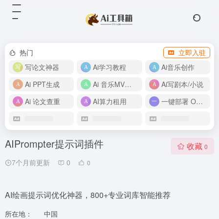
热门
立即入驻
写论文神器
Ai学习教程
Ai音乐创作
Ai PPT生成
Ai 音乐MV制作
Ai写剧本/小说
Ai 论文查重
AI算力租用
一键部署 OpenClaw
AIPrompter提示词插件
收藏
0
7个月前更新
0
0
AI绘画提示词优化神器，800+专业词库智能推荐
所在地：
中国