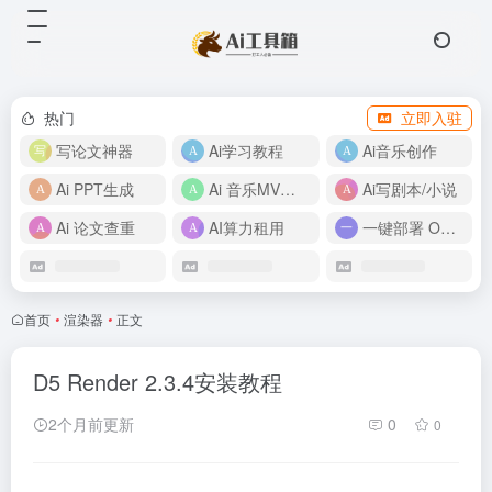
热门
立即入驻
写论文神器
Ai学习教程
Ai音乐创作
Ai PPT生成
Ai 音乐MV制作
Ai写剧本/小说
Ai 论文查重
AI算力租用
一键部署 OpenClaw
首页
•
渲染器
•
正文
D5 Render 2.3.4安装教程
2个月前更新
0
0