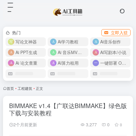
热门
立即入驻
写论文神器
Ai学习教程
Ai音乐创作
Ai PPT生成
Ai 音乐MV制作
Ai写剧本/小说
Ai 论文查重
AI算力租用
一键部署 OpenClaw
首页
•
工程建筑
•
正文
BIMMAKE v1.4【广联达BIMMAKE】绿色版
下载与安装教程
2个月前更新
3,277
0
0