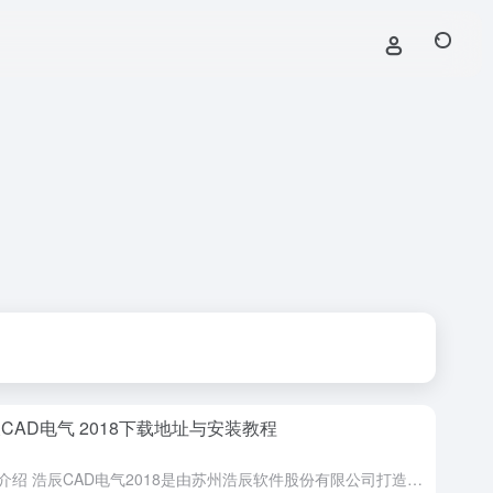
CAD电气 2018下载地址与安装教程
软件介绍 浩辰CAD电气2018是由苏州浩辰软件股份有限公司打造的一款电气设计软件，其拥有专业化及强大的计算工具，紧随规范及国标实时更新，更具备智能的强弱电绘图功能，能够自动生成word格式计算书，为...