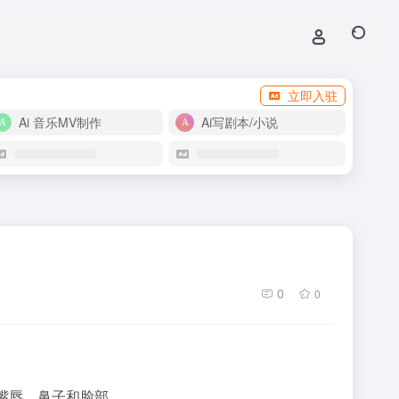
立即入驻
Ai 音乐MV制作
Ai写剧本/小说
0
0
强调嘴唇、鼻子和脸部。