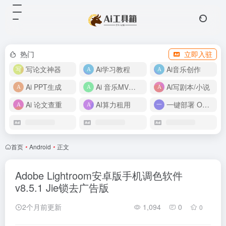
热门
立即入驻
写论文神器
Ai学习教程
Ai音乐创作
Ai PPT生成
Ai 音乐MV制作
Ai写剧本/小说
Ai 论文查重
AI算力租用
一键部署 OpenClaw
首页
•
Android
•
正文
Adobe Lightroom安卓版手机调色软件
v8.5.1 Jie锁去广告版
2个月前更新
1,094
0
0