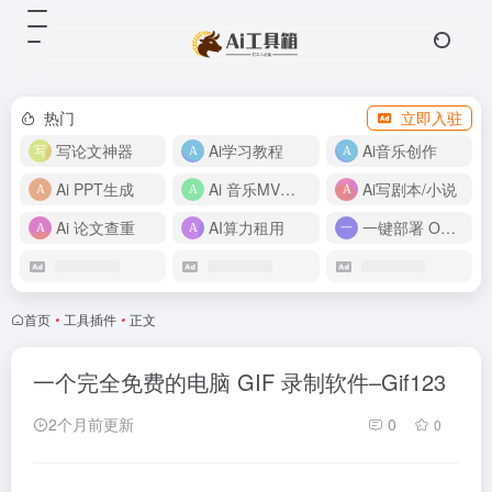
热门
立即入驻
写论文神器
Ai学习教程
Ai音乐创作
Ai PPT生成
Ai 音乐MV制作
Ai写剧本/小说
Ai 论文查重
AI算力租用
一键部署 OpenClaw
首页
•
工具插件
•
正文
一个完全免费的电脑 GIF 录制软件–Gif123
2个月前更新
0
0