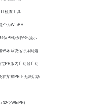
11检查工具
否为WinPE
64位PE版则给出提示
器破坏系统运行库问题
则通过PE版内启动器启动
免在某些PE上无法启动
）
统+32位WinPE)