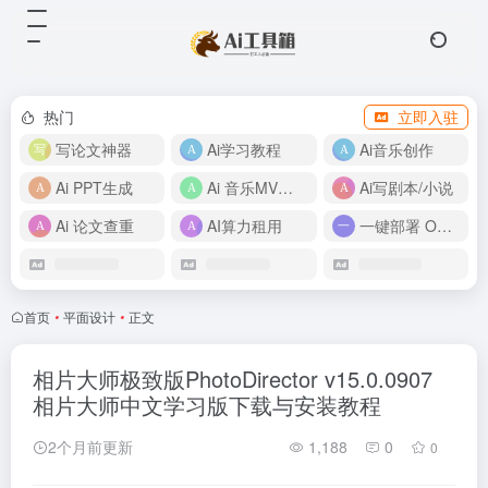
热门
立即入驻
写论文神器
Ai学习教程
Ai音乐创作
Ai PPT生成
Ai 音乐MV制作
Ai写剧本/小说
Ai 论文查重
AI算力租用
一键部署 OpenClaw
首页
•
平面设计
•
正文
相片大师极致版PhotoDirector v15.0.0907
相片大师中文学习版下载与安装教程
2个月前更新
1,188
0
0