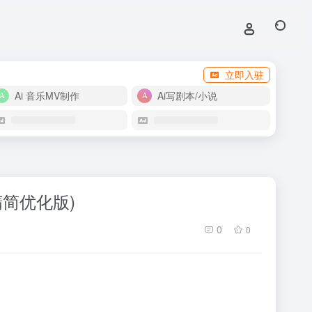
立即入驻
Ai 音乐MV制作
Ai写剧本/小说
(精简优化版)
0
0