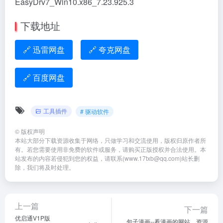
EasyDrv7_Win10.x86_7.23.925.3
下载地址
🔗 迅雷网盘
🔗 夸克网盘
🔗 百度网盘
工具插件
# 驱动软件
©
版权声明
本站大部分下载资源收集于网络，只做学习和交流使用，版权归原作者所
有。若您需要使用非免费的软件或服务，请购买正版授权并合法使用。本
站发布的内容若侵犯到您的权益，请联系(www.17txb@qq.com)站长删
除，我们将及时处理。
上一篇
下一篇
优启通V1P版
包子漫画--看漫画的网站，资源