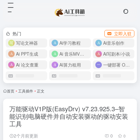
热门
立即入驻
写论文神器
Ai学习教程
Ai音乐创作
Ai PPT生成
Ai 音乐MV制作
Ai写剧本/小说
Ai 论文查重
AI算力租用
一键部署 OpenClaw
首页
•
工具插件
•
正文
万能驱动V1P版(EasyDrv) v7.23.925.3–智
能识别电脑硬件并自动安装驱动的驱动安装
工具
2个月前更新
0
0