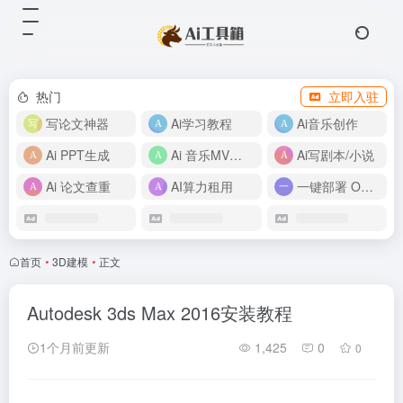
热门
立即入驻
写论文神器
Ai学习教程
Ai音乐创作
Ai PPT生成
Ai 音乐MV制作
Ai写剧本/小说
Ai 论文查重
AI算力租用
一键部署 OpenClaw
首页
•
3D建模
•
正文
Autodesk 3ds Max 2016安装教程
1个月前更新
1,425
0
0