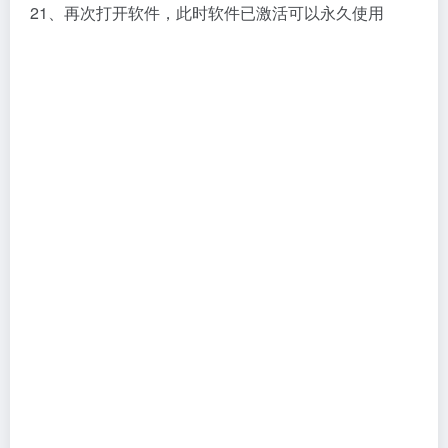
3D建模
# Autodesk 3ds Max