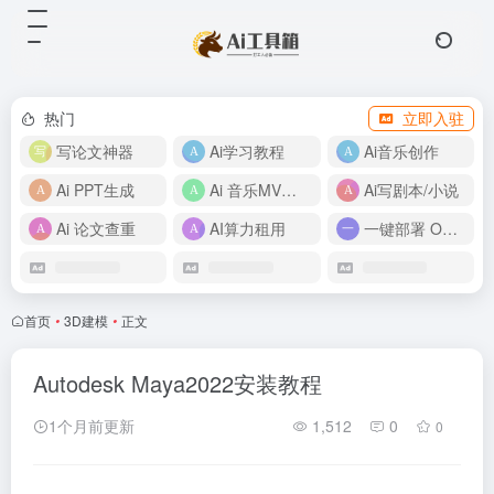
热门
立即入驻
写论文神器
Ai学习教程
Ai音乐创作
Ai PPT生成
Ai 音乐MV制作
Ai写剧本/小说
Ai 论文查重
AI算力租用
一键部署 OpenClaw
首页
•
3D建模
•
正文
Autodesk Maya2022安装教程
1个月前更新
1,512
0
0