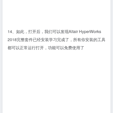
3D建模
# Altair HyperWorks
©
版权声明
本站大部分下载资源收集于网络，只做学习和交流使用，版权归原作者所
有。若您需要使用非免费的软件或服务，请购买正版授权并合法使用。本
站发布的内容若侵犯到您的权益，请联系(www.17txb@qq.com)站长删
除，我们将及时处理。
上一篇
下一篇