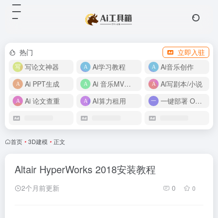
热门
立即入驻
写论文神器
Ai学习教程
Ai音乐创作
Ai PPT生成
Ai 音乐MV制作
Ai写剧本/小说
Ai 论文查重
AI算力租用
一键部署 OpenClaw
首页
•
3D建模
•
正文
Altair HyperWorks 2018安装教程
2个月前更新
0
0