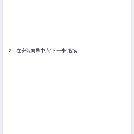
4、确认该套件相关软件工具，继续点“下一步”
5、获取用户输入，这里默认选择local，点“下一步”