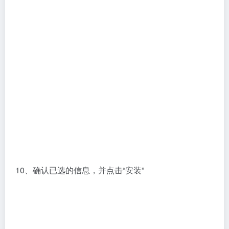
11、程序正在安装中，请耐心等待，选择安装的功能越
多，安装时间越长，这里不要中途关闭安装程序