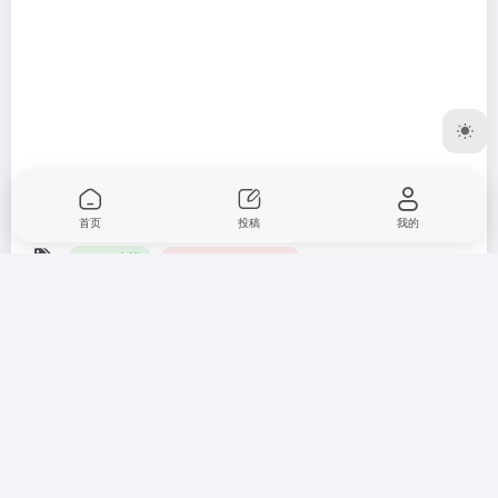
COMSOL Multiphysics 5.6安装
Altair HyperWorks 2019安装教
教程
程
相关文章
首页
投稿
我的
Marvelous Designer 9安装教
The Foundry Modo 14安装教
程
程
3D建模
# Marvelous Designer
3D建模
# The Foundry Modo
2个月前
2个月前