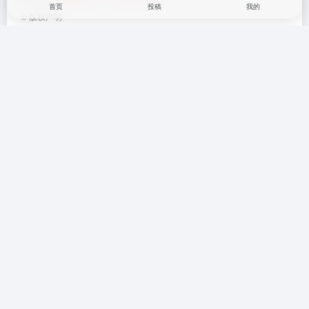
首页
投稿
我的
工具插件
# 3dMax插件
©
版权声明
本站大部分下载资源收集于网络，只做学习和交流使用，版权归原作者所
有。若您需要使用非免费的软件或服务，请购买正版授权并合法使用。本
站发布的内容若侵犯到您的权益，请联系(www.17txb@qq.com)站长删
除，我们将及时处理。
下一篇
上一篇
把不清晰的图片用PS处理掉
3dmax本强强建筑生长脚本下载
AKVIS Refocus v7.0.679.14623
与安装教程
下载与安装教程