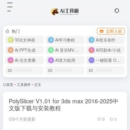
热门
立即入驻
写论文神器
Ai学习教程
Ai音乐创作
Ai PPT生成
Ai 音乐MV制作
Ai写剧本/小说
Ai 论文查重
AI算力租用
一键部署 OpenClaw
首页
•
工具插件
•
正文
PolySlicer V1.01 for 3ds max 2016-2025中
文版下载与安装教程
5个月前更新
0
0