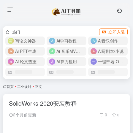
热门
立即入驻
写论文神器
Ai学习教程
Ai音乐创作
Ai PPT生成
Ai 音乐MV制作
Ai写剧本/小说
Ai 论文查重
AI算力租用
一键部署 OpenClaw
首页
•
工业设计
•
正文
SolidWorks 2020安装教程
2个月前更新
0
0