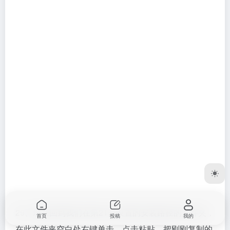
29、现在回到我们在第21步设置的安装路径的文件夹，
首页
投稿
我的
在此文件夹空白处右键单击，点击粘贴，把刚刚复制的